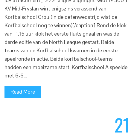
id="attachment_1272" align="alignright" width="300"]
KV Mid-Fryslan wint enigszins verassend van
Korfbalschool Grou (in de oefenwedstrijd wist de
Korfbalschool nog te winnen)[/caption] Rond de klok
van 11.15 uur klok het eerste fluitsignaal en was de
derde editie van de North League gestart. Beide
teams van de Korfbalschool kwamen in de eerste
speelronde in actie. Beide korfbalschool-teams
hadden een moeizame start. Korfbalschool A speelde
met 6-6…
Read More
21