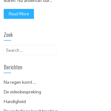
waren. Na anderhalf uur…
Read More
Zoek
Search
for:
Berichten
Na regen komt …
De videobespreking
Handigheid