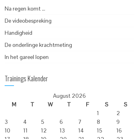
Na regen komt …
De videobespreking
Handigheid
De onderlinge krachtmeting
In het gareel lopen
Trainings Kalender
August 2026
M
T
W
T
F
S
S
1
2
3
4
5
6
7
8
9
10
11
12
13
14
15
16