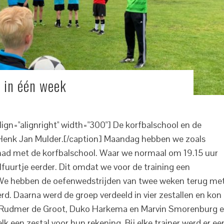
 in één week
ign="alignright" width="300"] De korfbalschool en de
n Henk Jan Mulder.[/caption] Maandag hebben we zoals
ehad met de korfbalschool. Waar we normaal om 19.15 uur
fuurtje eerder. Dit omdat we voor de training een
We hebben de oefenwedstrijden van twee weken terug me
rd. Daarna werd de groep verdeeld in vier zestallen en kon
rs Rudmer de Groot, Duko Harkema en Marvin Smorenburg 
lk een zestal voor hun rekening. Bij elke trainer werd er ee