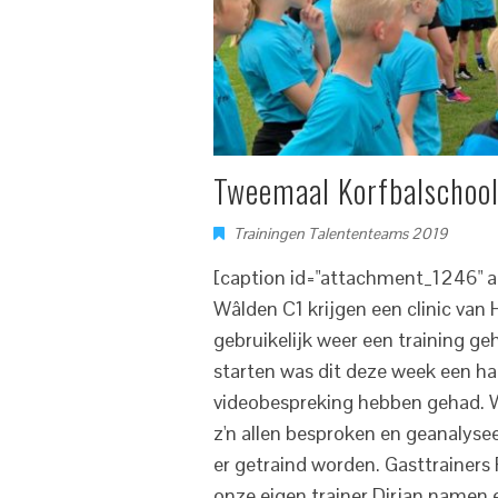
Tweemaal Korfbalschool
Trainingen Talententeams 2019
[caption id="attachment_1246" al
Wâlden C1 krijgen een clinic va
gebruikelijk weer een training g
starten was dit deze week een hal
videobespreking hebben gehad. 
z'n allen besproken en geanalysee
er getraind worden. Gasttraine
onze eigen trainer Dirjan namen e