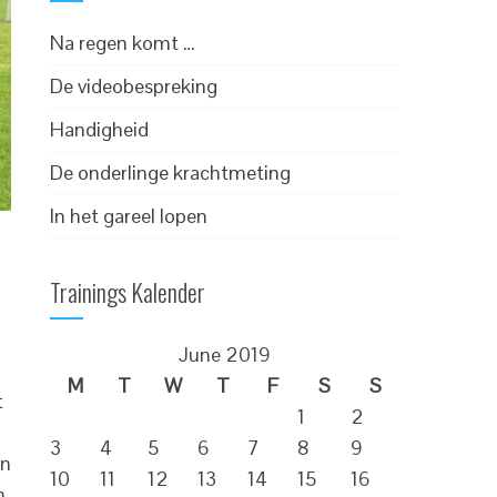
Na regen komt …
De videobespreking
Handigheid
De onderlinge krachtmeting
In het gareel lopen
Trainings Kalender
June 2019
M
T
W
T
F
S
S
t
1
2
3
4
5
6
7
8
9
en
10
11
12
13
14
15
16
n