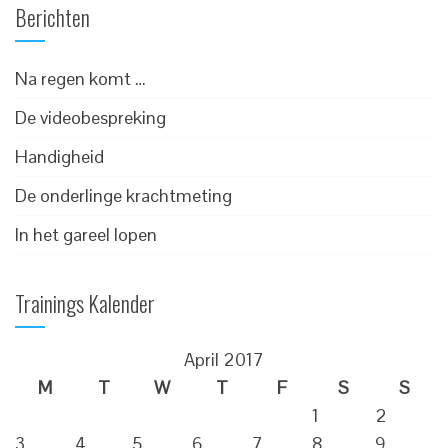
Berichten
Na regen komt …
De videobespreking
Handigheid
De onderlinge krachtmeting
In het gareel lopen
Trainings Kalender
April 2017
M
T
W
T
F
S
S
1
2
3
4
5
6
7
8
9