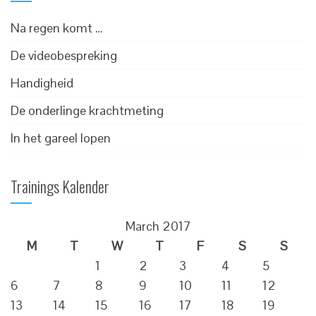
Na regen komt …
De videobespreking
Handigheid
De onderlinge krachtmeting
In het gareel lopen
Trainings Kalender
March 2017
M
T
W
T
F
S
S
1
2
3
4
5
6
7
8
9
10
11
12
13
14
15
16
17
18
19