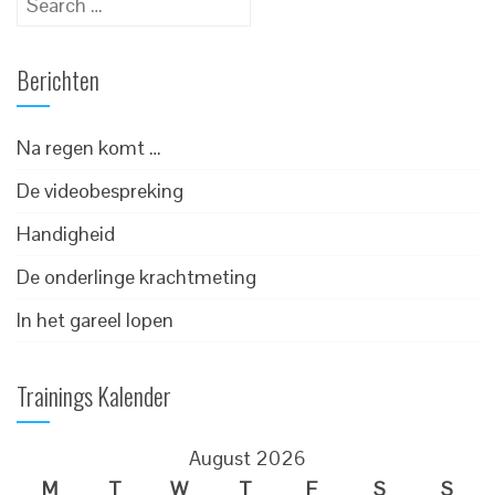
for:
Berichten
Na regen komt …
De videobespreking
Handigheid
De onderlinge krachtmeting
In het gareel lopen
Trainings Kalender
August 2026
M
T
W
T
F
S
S