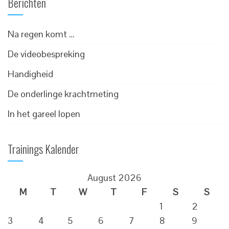
Berichten
Na regen komt …
De videobespreking
Handigheid
De onderlinge krachtmeting
In het gareel lopen
Trainings Kalender
August 2026
M
T
W
T
F
S
S
1
2
3
4
5
6
7
8
9