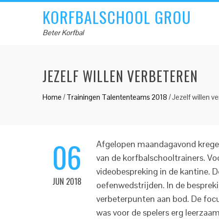
KORFBALSCHOOL GROU
Beter Korfbal
JEZELF WILLEN VERBETEREN
Home
/
Trainingen Talententeams 2018
/
Jezelf willen v
06
Afgelopen maandagavond kregen d
van de korfbalschooltrainers. Vo
videobespreking in de kantine. 
JUN 2018
oefenwedstrijden. In de besprek
verbeterpunten aan bod. De focu
was voor de spelers erg leerzaam