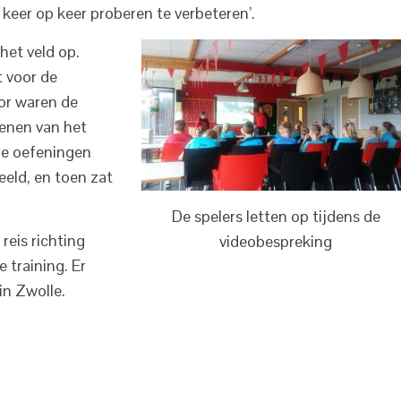
 keer op keer proberen te verbeteren’.
het veld op.
t voor de
or waren de
enen van het
ze oefeningen
eeld, en toen zat
De spelers letten op tijdens de
eis richting
videobespreking
 training. Er
in Zwolle.