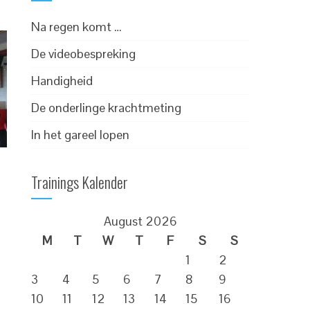
Na regen komt …
De videobespreking
Handigheid
De onderlinge krachtmeting
In het gareel lopen
Trainings Kalender
August 2026
M
T
W
T
F
S
S
1
2
3
4
5
6
7
8
9
10
11
12
13
14
15
16