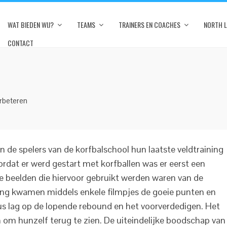
WAT BIEDEN WIJ?
TEAMS
TRAINERS EN COACHES
NORTH 
CONTACT
erbeteren
e spelers van de korfbalschool hun laatste veldtraining
ordat er werd gestart met korfballen was er eerst een
De beelden die hiervoor gebruikt werden waren van de
ing kwamen middels enkele filmpjes de goeie punten en
s lag op de lopende rebound en het voorverdedigen. Het
 om hunzelf terug te zien. De uiteindelijke boodschap van