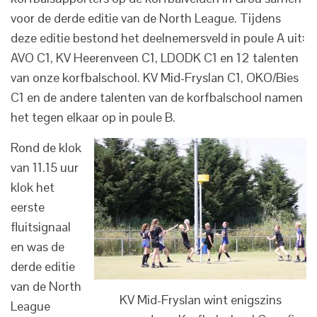
voor de derde editie van de North League. Tijdens
deze editie bestond het deelnemersveld in poule A uit:
AVO C1, KV Heerenveen C1, LDODK C1 en 12 talenten
van onze korfbalschool. KV Mid-Fryslan C1, OKO/Bies
C1 en de andere talenten van de korfbalschool namen
het tegen elkaar op in poule B.
Rond de klok
van 11.15 uur
klok het
eerste
fluitsignaal
en was de
derde editie
van de North
KV Mid-Fryslan wint enigszins
League