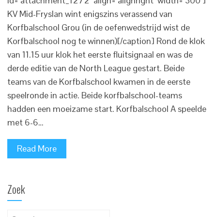
id="attachment_1272" align="alignright" width="300"]
KV Mid-Fryslan wint enigszins verassend van
Korfbalschool Grou (in de oefenwedstrijd wist de
Korfbalschool nog te winnen)[/caption] Rond de klok
van 11.15 uur klok het eerste fluitsignaal en was de
derde editie van de North League gestart. Beide
teams van de Korfbalschool kwamen in de eerste
speelronde in actie. Beide korfbalschool-teams
hadden een moeizame start. Korfbalschool A speelde
met 6-6…
Read More
Zoek
Search